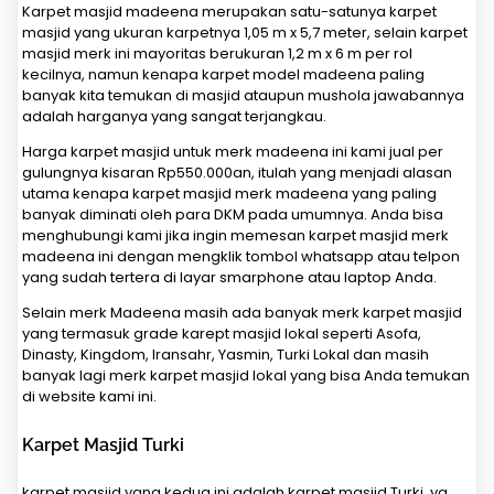
Karpet masjid madeena merupakan satu-satunya karpet
masjid yang ukuran karpetnya 1,05 m x 5,7 meter, selain karpet
masjid merk ini mayoritas berukuran 1,2 m x 6 m per rol
kecilnya, namun kenapa karpet model madeena paling
banyak kita temukan di masjid ataupun mushola jawabannya
adalah harganya yang sangat terjangkau.
Harga karpet masjid untuk merk madeena ini kami jual per
gulungnya kisaran Rp550.000an, itulah yang menjadi alasan
utama kenapa karpet masjid merk madeena yang paling
banyak diminati oleh para DKM pada umumnya. Anda bisa
menghubungi kami jika ingin memesan karpet masjid merk
madeena ini dengan mengklik tombol whatsapp atau telpon
yang sudah tertera di layar smarphone atau laptop Anda.
Selain merk Madeena masih ada banyak merk karpet masjid
yang termasuk grade karept masjid lokal seperti Asofa,
Dinasty, Kingdom, Iransahr, Yasmin, Turki Lokal dan masih
banyak lagi merk karpet masjid lokal yang bisa Anda temukan
di website kami ini.
Karpet Masjid Turki
karpet masjid yang kedua ini adalah karpet masjid Turki, ya