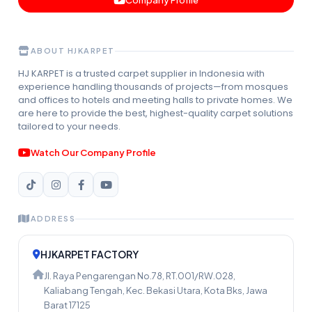
Company Profile
ABOUT HJKARPET
HJ KARPET is a trusted carpet supplier in Indonesia with
experience handling thousands of projects—from mosques
and offices to hotels and meeting halls to private homes. We
are here to provide the best, highest-quality carpet solutions
tailored to your needs.
Watch Our Company Profile
ADDRESS
HJKARPET FACTORY
Jl. Raya Pengarengan No.78, RT.001/RW.028,
Kaliabang Tengah, Kec. Bekasi Utara, Kota Bks, Jawa
Barat 17125