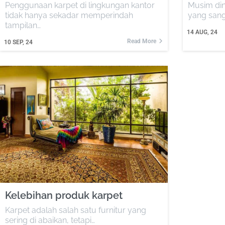
Penggunaan karpet di lingkungan kantor
Musim din
tidak hanya sekadar memperindah
yang sang
tampilan…
14
AUG, 24
Read More
10
SEP, 24
Kelebihan produk karpet
Karpet adalah salah satu furnitur yang
sering di abaikan, tetapi…