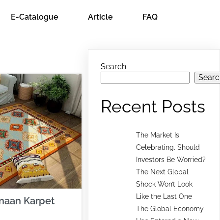
E-Catalogue
Article
FAQ
Search
Searc
Recent Posts
The Market Is
Celebrating. Should
Investors Be Worried?
The Next Global
Shock Won’t Look
Like the Last One
naan Karpet
The Global Economy