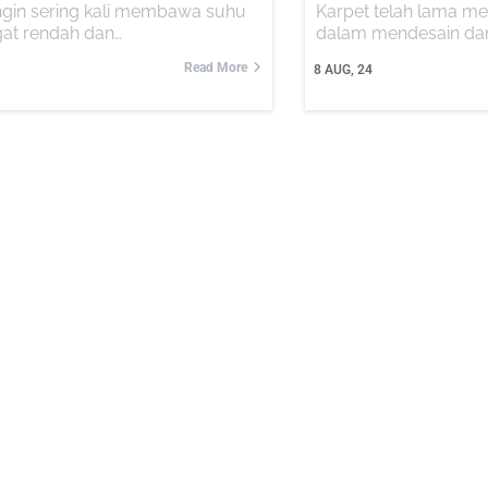
gin sering kali membawa suhu
Karpet telah lama men
at rendah dan…
dalam mendesain da
Read More
8
AUG, 24