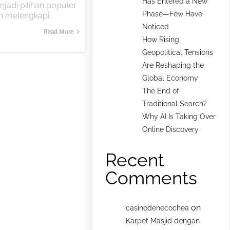
Has Entered a New
jadi pilihan populer
Phase—Few Have
n melengkapi…
Noticed
Read More
How Rising
Geopolitical Tensions
Are Reshaping the
Global Economy
The End of
Traditional Search?
Why AI Is Taking Over
Online Discovery
Recent
Comments
on
casinodenecochea
Karpet Masjid dengan