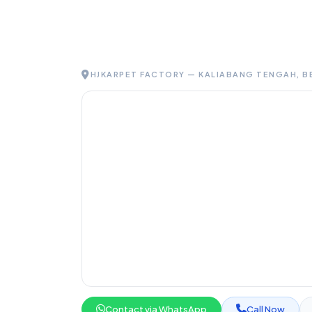
HJKARPET FACTORY — KALIABANG TENGAH, B
Contact via WhatsApp
Call Now