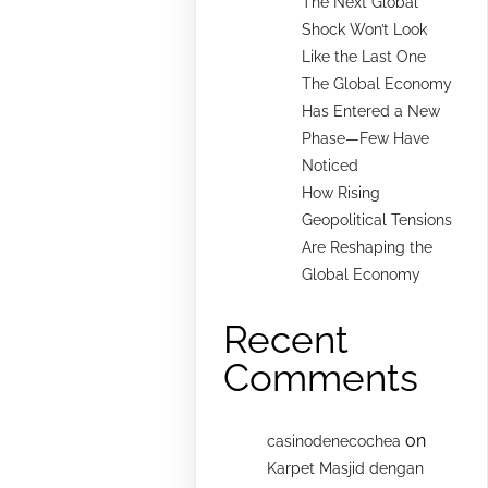
The Next Global
Shock Won’t Look
Like the Last One
The Global Economy
Has Entered a New
Phase—Few Have
Noticed
How Rising
Geopolitical Tensions
Are Reshaping the
Global Economy
Recent
Comments
on
casinodenecochea
Karpet Masjid dengan