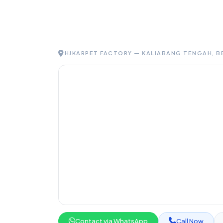
HJKARPET FACTORY — KALIABANG TENGAH, B
Contact via WhatsApp
Call Now