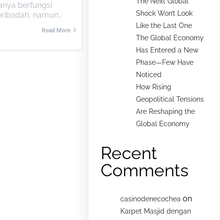
The Next Global
hanya berfungsi
Shock Won’t Look
eribadah, namun…
Like the Last One
Read More
The Global Economy
Has Entered a New
Phase—Few Have
Noticed
How Rising
Geopolitical Tensions
Are Reshaping the
Global Economy
Recent
Comments
on
casinodenecochea
Karpet Masjid dengan