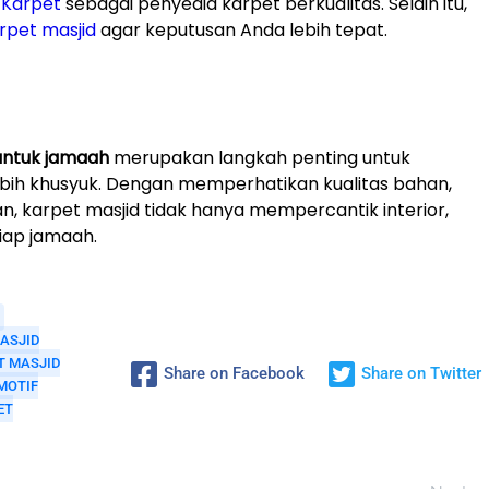
 Karpet
sebagai penyedia karpet berkualitas. Selain itu,
rpet masjid
agar keputusan Anda lebih tepat.
untuk jamaah
merupakan langkah penting untuk
bih khusyuk. Dengan memperhatikan kualitas bahan,
 karpet masjid tidak hanya mempercantik interior,
iap jamaah.
ASJID
T MASJID
Share on Facebook
Share on Twitter
MOTIF
ET