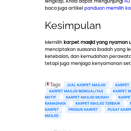
lengkap, Anda dapat mengunjungi
HJ
baca juga artikel
panduan memilih ka
Kesimpulan
Memilih
karpet masjid yang nyaman 
menciptakan suasana ibadah yang le
ketebalan, dan kemudahan perawatan,
tetapi juga menjaga kenyamanan set
Tags:
JUAL KARPET MASJID
KARPET
KARPET MASJID BERKUALITAS
KARPET M
MOTIF
KARPET MASJID MURAH
KARPE
RAMADHAN
KARPET MASJID TERBAIK
KARPET
PRODUK KARPET
PUSAT KARP
MASJID