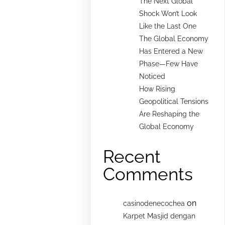
The Next Global
Shock Won’t Look
Like the Last One
The Global Economy
Has Entered a New
Phase—Few Have
Noticed
How Rising
Geopolitical Tensions
Are Reshaping the
Global Economy
Recent
Comments
on
casinodenecochea
Karpet Masjid dengan