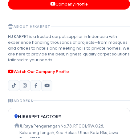
Company Profile
ABOUT HJKARPET
HJ KARPET is a trusted carpet supplier in Indonesia with
experience handling thousands of projects—from mosques
and offices to hotels and meeting halls to private homes. We
are here to provide the best, highest-quality carpet solutions
tailored to your needs.
Watch Our Company Profile
ADDRESS
HJKARPET FACTORY
Jl. Raya Pengarengan No.78, RT.001/RW.028,
Kaliabang Tengah, Kec. Bekasi Utara, Kota Bks, Jawa