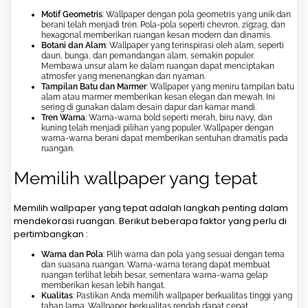
Motif Geometris
: Wallpaper dengan pola geometris yang unik dan
berani telah menjadi tren. Pola-pola seperti chevron, zigzag, dan
hexagonal memberikan ruangan kesan modern dan dinamis.
Botani dan Alam
: Wallpaper yang terinspirasi oleh alam, seperti
daun, bunga, dan pemandangan alam, semakin populer.
Membawa unsur alam ke dalam ruangan dapat menciptakan
atmosfer yang menenangkan dan nyaman.
Tampilan Batu dan Marmer
: Wallpaper yang meniru tampilan batu
alam atau marmer memberikan kesan elegan dan mewah. Ini
sering di gunakan dalam desain dapur dan kamar mandi.
Tren Warna
: Warna-warna bold seperti merah, biru navy, dan
kuning telah menjadi pilihan yang populer. Wallpaper dengan
warna-warna berani dapat memberikan sentuhan dramatis pada
ruangan.
Memilih wallpaper yang tepat
Memilih wallpaper yang tepat adalah langkah penting dalam
mendekorasi ruangan. Berikut beberapa faktor yang perlu di
pertimbangkan :
Warna dan Pola
: Pilih warna dan pola yang sesuai dengan tema
dan suasana ruangan. Warna-warna terang dapat membuat
ruangan terlihat lebih besar, sementara warna-warna gelap
memberikan kesan lebih hangat.
Kualitas
: Pastikan Anda memilih wallpaper berkualitas tinggi yang
tahan lama. Wallpaper berkualitas rendah dapat cepat