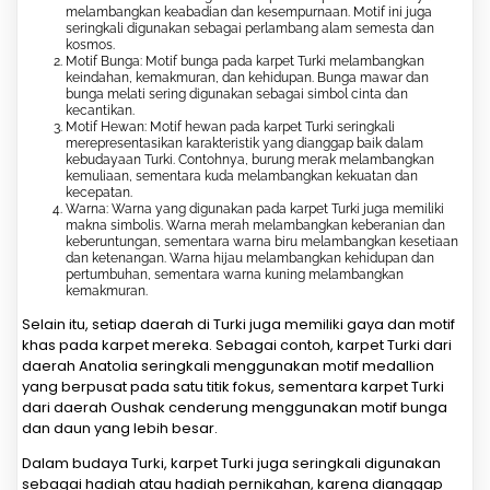
melambangkan keabadian dan kesempurnaan. Motif ini juga
seringkali digunakan sebagai perlambang alam semesta dan
kosmos.
Motif Bunga: Motif bunga pada karpet Turki melambangkan
keindahan, kemakmuran, dan kehidupan. Bunga mawar dan
bunga melati sering digunakan sebagai simbol cinta dan
kecantikan.
Motif Hewan: Motif hewan pada karpet Turki seringkali
merepresentasikan karakteristik yang dianggap baik dalam
kebudayaan Turki. Contohnya, burung merak melambangkan
kemuliaan, sementara kuda melambangkan kekuatan dan
kecepatan.
Warna: Warna yang digunakan pada karpet Turki juga memiliki
makna simbolis. Warna merah melambangkan keberanian dan
keberuntungan, sementara warna biru melambangkan kesetiaan
dan ketenangan. Warna hijau melambangkan kehidupan dan
pertumbuhan, sementara warna kuning melambangkan
kemakmuran.
Selain itu, setiap daerah di Turki juga memiliki gaya dan motif
khas pada karpet mereka. Sebagai contoh, karpet Turki dari
daerah Anatolia seringkali menggunakan motif medallion
yang berpusat pada satu titik fokus, sementara karpet Turki
dari daerah Oushak cenderung menggunakan motif bunga
dan daun yang lebih besar.
Dalam budaya Turki, karpet Turki juga seringkali digunakan
sebagai hadiah atau hadiah pernikahan, karena dianggap